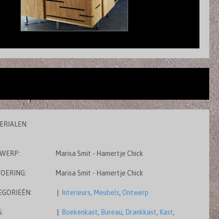
ERIALEN:
WERP:
Marisa Smit - Hamertje Chick
VOERING:
Marisa Smit - Hamertje Chick
EGORIEËN:
|
Interieurs
,
Meubels
,
Ontwerp
:
|
Boekenkast
,
Bureau
,
Drankkast
,
Kast
,