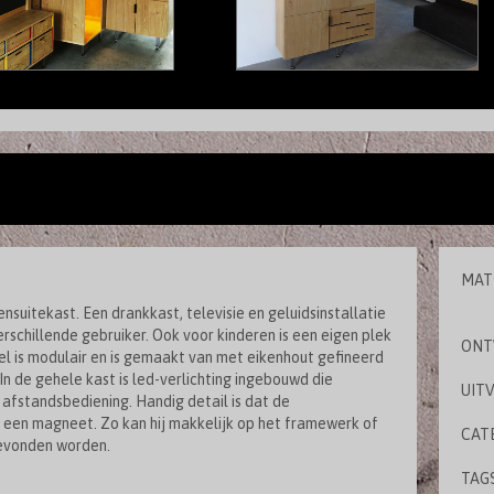
MAT
ensuitekast. Een drankkast, televisie en geluidsinstallatie
schillende gebruiker. Ook voor kinderen is een eigen plek
ONT
el is modulair en is gemaakt van met eikenhout gefineerd
 In de gehele kast is led-verlichting ingebouwd die
UIT
afstandsbediening. Handig detail is dat de
n een magneet. Zo kan hij makkelijk op het framewerk of
CAT
evonden worden.
TAGS