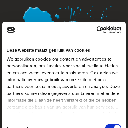
Deze website maakt gebruik van cookies
We gebruiken cookies om content en advertenties te
personaliseren, om functies voor social media te bieden
en om ons websiteverkeer te analyseren. Ook delen we
informatie over uw gebruik van onze site met onze
partners voor social media, adverteren en analyse. Deze
partners kunnen deze gegevens combineren met andere
informatie die u aan ze heeft verstrekt of die ze hebben
verzameld op basis van uw gebruik van hun services. U
gaat akkoord met onze cookies als u onze website blijft
MENU
gebruiken.
T