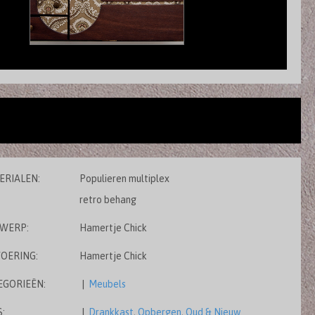
ERIALEN:
Populieren multiplex
retro behang
WERP:
Hamertje Chick
VOERING:
Hamertje Chick
EGORIEËN:
|
Meubels
:
|
Drankkast
,
Opbergen
,
Oud & Nieuw