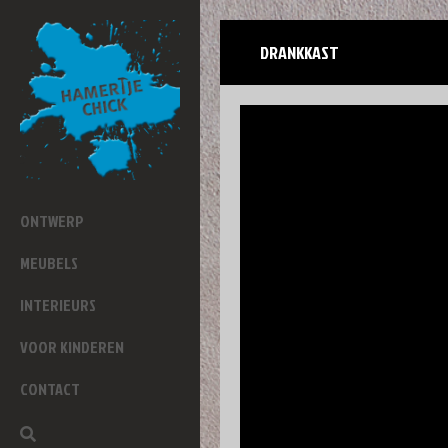
DRANKKAST
ONTWERP
MEUBELS
INTERIEURS
VOOR KINDEREN
CONTACT