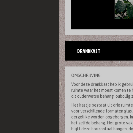
DRANKKAST
OMSCHRIJVING:
Voor deze drankkast heb ik gebr
ruimte waar het moest komen te 
dit ouderwetse behang, oubollig z
Het kastje bestaat uit drie ruimte
voor verschillende formaten glas.
dergelijke worden opgeborgen. In
het zelfde behang. Het grote vak 
blijft deze horizontaal hangen, d