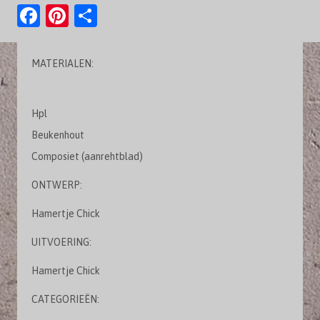
F
Pi
D
a
nt
el
c
er
e
MATERIALEN:
e
es
n
b
t
Hpl
o
Beukenhout
o
Composiet (aanrehtblad)
k
ONTWERP:
Hamertje Chick
UITVOERING:
Hamertje Chick
CATEGORIEËN: