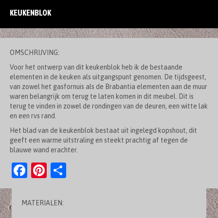
KEUKENBLOK
OMSCHRIJVING:
Voor het ontwerp van dit keukenblok heb ik de bestaande
elementen in de keuken als uitgangspunt genomen. De tijdsgeest,
van zowel het gasfornuis als de Brabantia elementen aan de muur
waren belangrijk om terug te laten komen in dit meubel. Dit is
terug te vinden in zowel de rondingen van de deuren, een witte lak
en een rvs rand.
Het blad van de keukenblok bestaat uit ingelegd kopshout, dit
geeft een warme uitstraling en steekt prachtig af tegen de
blauwe wand erachter.
F
Pi
D
a
nt
el
c
er
e
MATERIALEN:
e
es
n